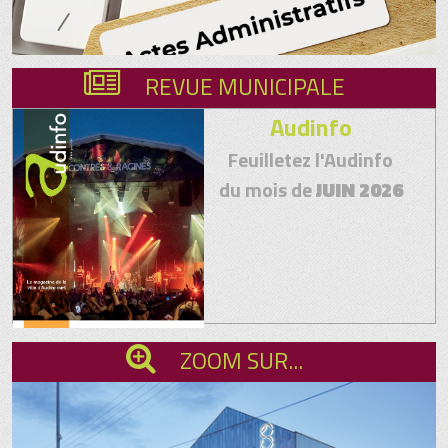
REVUE MUNICIPALE
Audinfo
Feuilletez l'Audinfo
du mois de
JUIN 2026
ZOOM SUR...