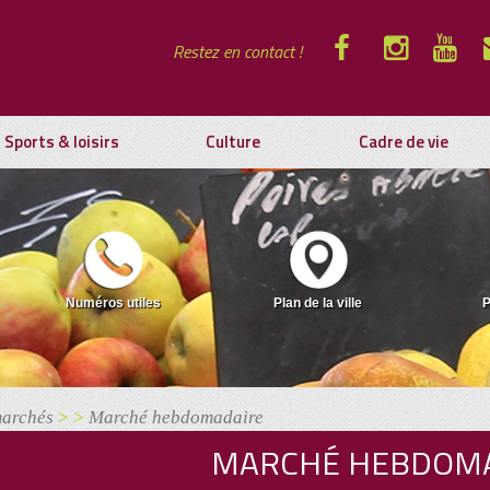
Restez en contact !
Sports & loisirs
Culture
Cadre de vie
Numéros utiles
Plan de la ville
P
marchés
> >
Marché hebdomadaire
MARCHÉ HEBDOM