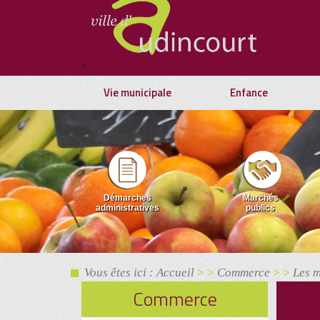
*
Vie municipale
Enfance
Démarches
Marchés
administratives
publics
Vous êtes ici : Accueil
> >
Commerce
> >
Les 
Commerce