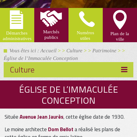
Vous êtes ici : Accueil
> >
Culture
> >
Patrimoine
> >
Église de l’Immaculée Conception
Culture
ÉGLISE DE L’IMMACULÉE
CONCEPTION
Située
Avenue Jean Jaurès
, cette église date de 1930.
Le moine architecte
Dom Bellot
a réalisé les plans de