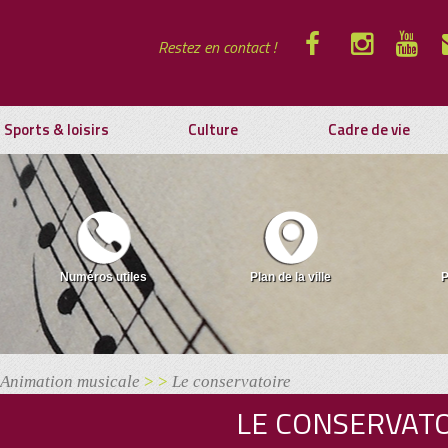
Restez en contact !
Sports & loisirs
Culture
Cadre de vie
Numéros utiles
Plan de la ville
P
Animation musicale
> >
Le conservatoire
LE CONSERVAT