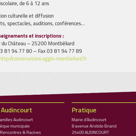
iscolaire, de 6 à 12 ans
on culturelle et diffusion
ts, spectacles, auditions, conférences…
eignements et inscriptions :
r du Château – 25200 Montbéliard
 03 81 94 77 80 – Fax 03 81 94 77 89
http://conservatoire.agglo-montbeliard.fr
 Audincourt
Pratique
Familles Audincourt
Mairie d'Audincourt
èque municipale
8 avenue Aristide Briand
l Rencontres & Racines
25400 AUDINCOURT