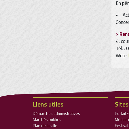
En pér
• Acti
Concer
> Rens
4, cou
Tél. :
Web :
Liens utiles
Sites
Démarches administratives
Portail 
Marchés publics
Médiath
Plan de la ville
Festiva