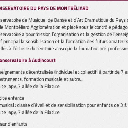
NSERVATOIRE DU PAYS DE MONTBÉLIARD
servatoire de Musique, de Danse et d’Art Dramatique du Pays d
e Montbéliard Agglomération et placé sous le contrôle pédagogi
servatoire a pour mission l’organisation et la gestion de l’enseig
if principal la sensibilisation et la formation des futurs amateur
elles à l’échelle du territoire ainsi que la formation pré-profess
Conservatoire à Audincourt
ignements décentralisés (individuel et collectif, à partir de 7 a
nstruments, formation musicale et autre…
Site Japy, 7 allée de la Filature
ite enfance
 musical : classe d’éveil et de sensibilisation pour enfants de 3 à
Site Japy, 7 allée de la Filature
ur d’enfants