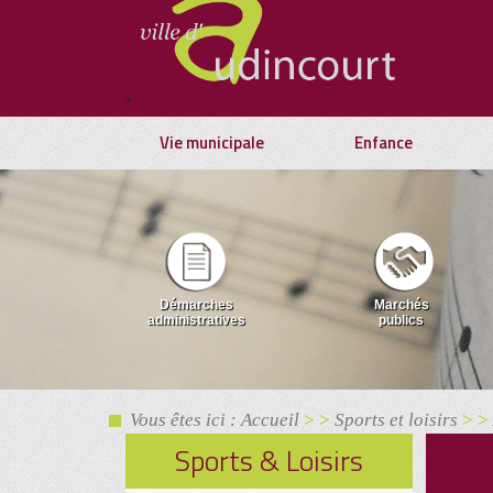
*
Vie municipale
Enfance
Démarches
Marchés
administratives
publics
Vous êtes ici : Accueil
> >
Sports et loisirs
> >
Sports & Loisirs