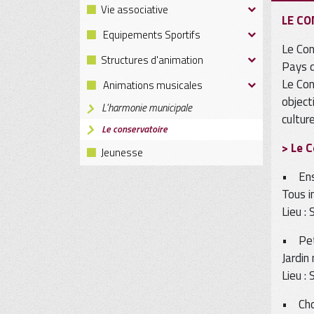
Vie associative
LE CO
Equipements Sportifs
Le Con
Structures d'animation
Pays d
Le Con
Animations musicales
object
L'harmonie municipale
cultur
Le conservatoire
> Le 
Jeunesse
• Ense
Tous i
Lieu : 
• Pet
Jardin
Lieu : 
• Chœ