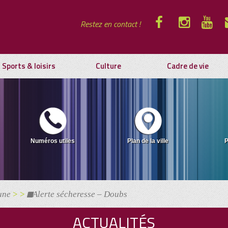
Restez en contact !
Sports & loisirs
Culture
Cadre de vie
Numéros utiles
Plan de la ville
P
une
> >
Alerte sécheresse – Doubs
ACTUALITÉS