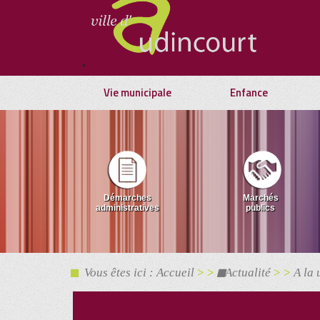
*
Vie municipale
Enfance
Démarches
Marchés
administratives
publics
Vous êtes ici : Accueil
> >
Actualité
> >
A la 