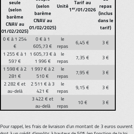
seule
Tarif au
(selon
Unité
repas
er
(selon
1
/01/2026
barème
(inclus
barème
CNAV au
dans le
CNAV au
01/02/2025)
tarif)
01/02/2025)
0 € à 1 254
0 € à 1
le
6,45 €
3 €
€
605,73 €
repas
1 255 € à 1
1 605,73 € à
le
7,35 €
3 €
597 €
1 996 €
repas
1 598 € à 2
1 997 € à 2
le
7,95 €
3 €
281 €
510 €
repas
2 282 € et
2 511 € à 3
le
9,15 €
3 €
au-delà
421 €
repas
3 422 € et
le
10 €
3 €
au-delà
repas
Pour rappel, les frais de livraison d’un montant de 3 euros ouvrent
drot à un crédit d’impôts à hauteur de 50% (en fonction de la loi