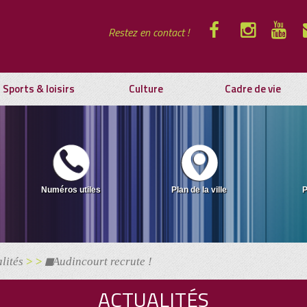
Restez en contact !
Sports & loisirs
Culture
Cadre de vie
Numéros utiles
Plan de la ville
P
lités
> >
Audincourt recrute !
ACTUALITÉS