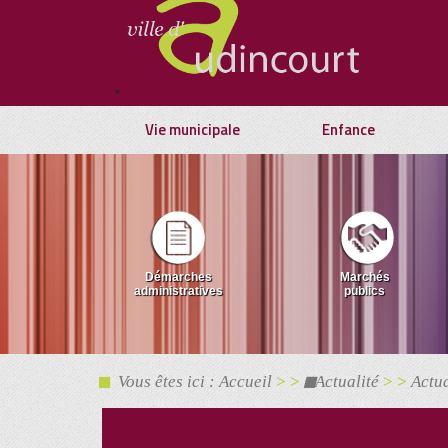
*
Vie municipale
Enfance
Démarches
Marchés
administratives
publics
Vous êtes ici : Accueil
> >
Actualité
> >
Actua