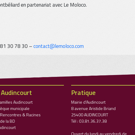
ntbéliard en partenariat avec Le Moloco.
03 81 30 78 30 –
contact@lemoloco.com
 Audincourt
Pratique
Familles Audincourt
Mairie d'Audincourt
èque municipale
8 avenue Aristide Briand
l Rencontres & Racines
25400 AUDINCOURT
 de la BD
Tél : 03.81.36.37.38
udincourt
Ouvert du lundi au vendredi de