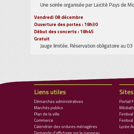
Une soirée organisée par Laïcité Pays de Mo
Vendredi 08 décembre
Ouverture des portes : 18h30
Début des concerts : 18h45
Gratuit
Jauge limitée. Réservation obligatoire au 
Liens utiles
Sites
Démarches administratives
Portail 
Marchés publics
Médiath
Plan de la ville
Festiva
Commerce
Festival
Calendrier des ordures ménagères
Lycée A
Demande d’affichage sur le panneau