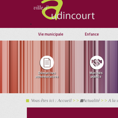
*
Vie municipale
Enfance
Démarches
Marchés
administratives
publics
Vous êtes ici : Accueil
> >
Actualité
> >
A la 