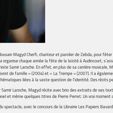
lousain Magyd Cherfi, chanteur et parolier de Zebda, pour fêter la
ui organise chaque année la fête de la laïcité à Audincourt, s’a
iste Samir Laroche. En effet, en plus de sa carrière musicale, M
Livret de famille » (2004) et « La Trempe » (2007). Il a égalem
thématiques liées à la vaste question de l’identité. Des récits p
Samir Laroche, Magyd récite avec brio des extraits de ses text
nel et même quelques titres de Pierre Perret. Un vrai moment d
du spectacle, avec le concours de la Librairie Les Papiers Bavard