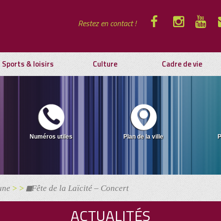
Restez en contact !
Sports & loisirs
Culture
Cadre de vie
Numéros utiles
Plan de la ville
P
une
> >
Fête de la Laïcité – Concert
ACTUALITÉS