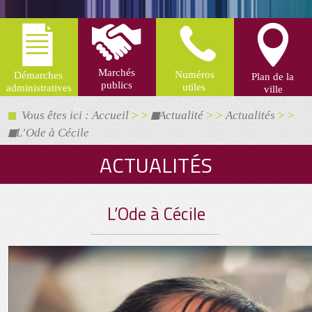
Vous êtes ici : Accueil
> >
Actualité
> >
Actualités
> >
L’Ode à Cécile
ACTUALITÉS
L’Ode à Cécile