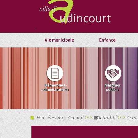
*
Vie municipale
Enfance
Démarches
Marchés
administratives
publics
Vous êtes ici : Accueil
> >
Actualité
> >
Actua