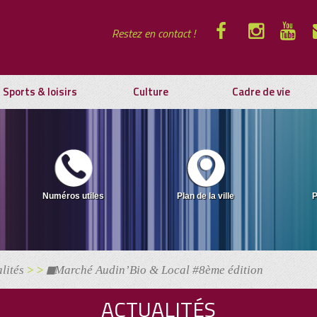
Restez en contact !
Sports & loisirs
Culture
Cadre de vie
Numéros utiles
Plan de la ville
P
lités
> >
Marché Audin’Bio & Local #8ème édition
ACTUALITÉS