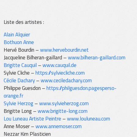
Liste des artistes :
Alain Alquier
Bothuon Anne
Hervé Bourdin –
www.hervebourdin.net
Jacqueline Bilheran-gaillard –
www.bilheran-gaillard.com
Brigitte Cauquil
–
www.cauquil.de
Sylvie Cliche –
https://sylviecliche.com
Cécile Dachary
–
www.ceciledachary.com
Philippe Guesdon –
https://philguesdon.pagesperso-
orange.fr
Sylvie Herzog
–
www.sylvieherzog.com
Brigitte Long –
www.brigitte-long.com
Lou Luneau Artiste Peintre
–
www.louluneau.com
Anne Moser –
www.annemoser.com
Nezzar Kim Plasticien