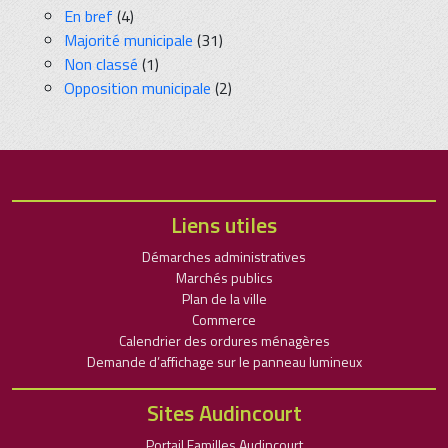
En bref
(4)
Majorité municipale
(31)
Non classé
(1)
Opposition municipale
(2)
Liens utiles
Démarches administratives
Marchés publics
Plan de la ville
Commerce
Calendrier des ordures ménagères
Demande d’affichage sur le panneau lumineux
Sites Audincourt
Portail Familles Audincourt