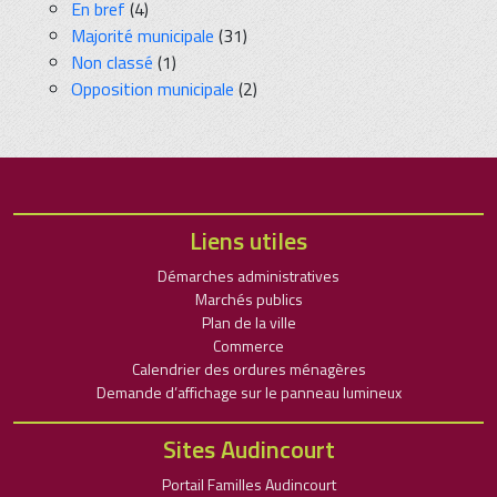
En bref
(4)
Majorité municipale
(31)
Non classé
(1)
Opposition municipale
(2)
Liens utiles
Démarches administratives
Marchés publics
Plan de la ville
Commerce
Calendrier des ordures ménagères
Demande d’affichage sur le panneau lumineux
Sites Audincourt
Portail Familles Audincourt